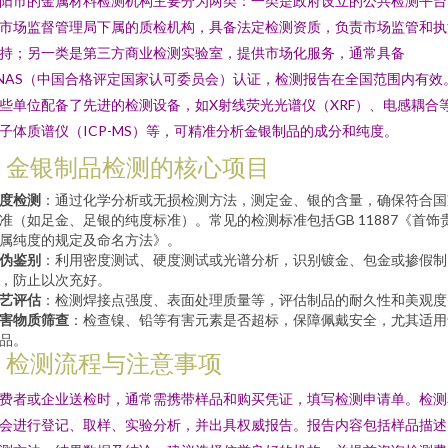
阳市的金属材料检测机构主要分为两类：一类是政府设立的公共检测平台
市场监督管理局下属的质检机构，具备法定检测资质，负责市场监管和执
持；另一类是第三方商业检测实验室，提供市场化服务，通常具备
NAS（中国合格评定国家认可委员会）认证，检测报告在全国范围内有效
些单位配备了先进的检测设备，如X射线荧光光谱仪（XRF）、电感耦合
子体质谱仪（ICP-MS）等，可精准分析金银制品的成分和纯度。
2. 金银制品检测的核心项目
度检测
：通过化学分析或无损检测方法，测定金、银的含量，确保符合国
准（如足金、足银的纯度标准）。常见的检测标准包括GB 11887《首饰
属纯度的规定及命名方法》。
伪鉴别
：利用密度测试、硬度测试或光谱分析，识别镀金、包金或掺假制
，防止以次充好。
艺评估
：检测焊接点强度、表面处理质量等，评估制品的耐久性和美观度
害物质筛查
：检查镍、铅等有害元素是否超标，保障佩戴安全，尤其适用
品。
3. 检测流程与注意事项
费者或企业送检时，通常需携带样品和购买凭证，填写检测申请单。检测
会进行登记、取样、实验分析，并出具权威报告。报告内容包括样品描述