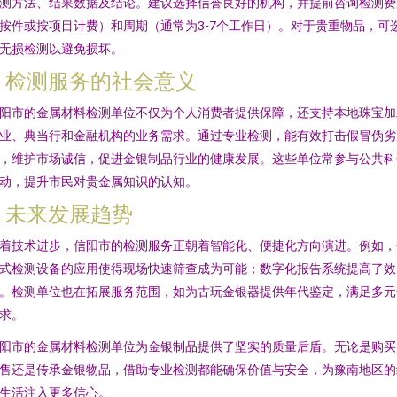
测方法、结果数据及结论。建议选择信誉良好的机构，并提前咨询检测费
按件或按项目计费）和周期（通常为3-7个工作日）。对于贵重物品，可
无损检测以避免损坏。
4. 检测服务的社会意义
阳市的金属材料检测单位不仅为个人消费者提供保障，还支持本地珠宝加
业、典当行和金融机构的业务需求。通过专业检测，能有效打击假冒伪劣
，维护市场诚信，促进金银制品行业的健康发展。这些单位常参与公共科
动，提升市民对贵金属知识的认知。
5. 未来发展趋势
着技术进步，信阳市的检测服务正朝着智能化、便捷化方向演进。例如，
式检测设备的应用使得现场快速筛查成为可能；数字化报告系统提高了效
。检测单位也在拓展服务范围，如为古玩金银器提供年代鉴定，满足多元
求。
阳市的金属材料检测单位为金银制品提供了坚实的质量后盾。无论是购买
售还是传承金银物品，借助专业检测都能确保价值与安全，为豫南地区的
生活注入更多信心。