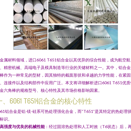
金属材料领域，进口6061 T651铝合金以其优异的综合性能，成为航空航
、精密机械、高端电子及模具制造等行业的关键材料之一。其中，铝合金
棒作为一种常见的型材，因其独特的截面形状和卓越的力学性能，在紧固
、连接件以及结构部件中应用广泛。本文将详细解析进口6061 T651优质
金六角棒的规格型号、核心特性及其市场价格影响因素。
一、6061 T651铝合金的核心特性
061铝合金是铝-镁-硅系可热处理强化合金，而“T651”是其特定的热处理
标识。
高强度与优良的机械性能
：经过固溶热处理和人工时效（T6状态）后，