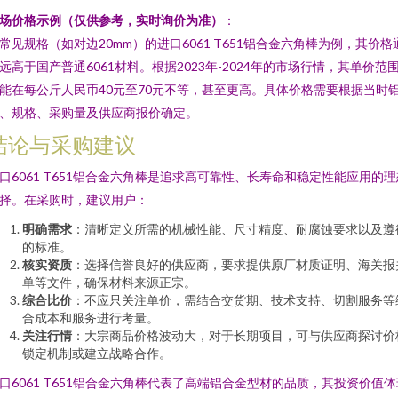
场价格示例（仅供参考，实时询价为准）
：
常见规格（如对边20mm）的进口6061 T651铝合金六角棒为例，其价格
远高于国产普通6061材料。根据2023年-2024年的市场行情，其单价范
能在每公斤人民币40元至70元不等，甚至更高。具体价格需要根据当时
、规格、采购量及供应商报价确定。
结论与采购建议
口6061 T651铝合金六角棒是追求高可靠性、长寿命和稳定性能应用的理
择。在采购时，建议用户：
明确需求
：清晰定义所需的机械性能、尺寸精度、耐腐蚀要求以及遵
的标准。
核实资质
：选择信誉良好的供应商，要求提供原厂材质证明、海关报
单等文件，确保材料来源正宗。
综合比价
：不应只关注单价，需结合交货期、技术支持、切割服务等
合成本和服务进行考量。
关注行情
：大宗商品价格波动大，对于长期项目，可与供应商探讨价
锁定机制或建立战略合作。
口6061 T651铝合金六角棒代表了高端铝合金型材的品质，其投资价值体