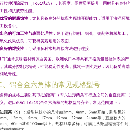
行拉伸消除应力（T651状态），其强度、硬度显著提升，同时具有良好
工性和抗疲劳性能。
优异的耐腐蚀性
：尤其具备良好的抗应力腐蚀开裂能力，适用于海洋环境
工设备中。
出色的可加工性与表面处理性
：易于进行切削、钻孔、铣削等机械加工，
氧化效果优良，可获得美观耐用的表面。
良好的焊接性
：可采用多种常规焊接方法进行连接。
进口”通常意味着材料源自美国、欧洲或日本等具有严格质量管控体系的产
，其成分控制更精确，性能稳定性更高，批次一致性更好，因此备受高端
领域青睐。
二、铝合金六角棒的常见规格型号
角棒的规格主要以其“对边距离”（即六边形两条平行边之间的垂直距离）
义。进口6061 T651铝合金六角棒的规格型号齐全，常见范围如下：
边距离（S）
：通常从较小的尺寸如3mm、4mm、5mm开始，到常见的
0mm、12mm、14mm、17mm、19mm、22mm、24mm等，直至较大的
0mm、60mm甚至100mm以上。规格非常多样，可满足从微型精密零件到
结构件的需求。