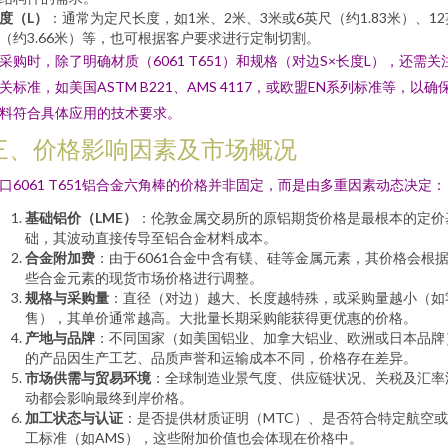
度（L）
：通常为定尺长度，如1米、2米、3米或6英尺（约1.83米）、12
（约3.66米）等，也可根据客户要求进行定制切割。
采购时，除了明确材质（6061 T651）和规格（对边S×长度L），还需关
关标准，如美国ASTM B221、AMS 4117，或欧盟EN系列标准等，以确
料符合具体应用的技术要求。
三、价格影响因素及市场概况
口6061 T651铝合金六角棒的价格并非固定，而是由多重因素动态决定：
基础铝价（LME）
：伦敦金属交易所的原铝期货价格是最根本的定价
础，其波动直接传导至铝合金材料成本。
合金附加费
：由于6061合金中含有镁、硅等金属元素，其价格会根
些合金元素的现货市场价格进行调整。
规格与采购量
：直径（对边）越大、长度越特殊，或采购量越小（如
售），其单价通常越高。大批量长期采购能获得更优惠的价格。
产地与品牌
：不同国家（如美国铝业、加拿大铝业、欧洲或日本品牌
的产品因生产工艺、品质声誉和运输成本不同，价格存在差异。
市场供需与贸易环境
：全球制造业景气度、供应链状况、关税及汇率
动都会影响最终到岸价格。
加工状态与认证
：是否提供材质证明（MTC）、是否符合特定航空
工标准（如AMS），这些附加价值也会体现在价格中。